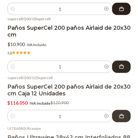
Cantidad
supercell/200/1
|
Supercell
Paños SuperCel 200 paños Airlaid de 20x30
cm
$10.900
IVA Incluido
5.0
Cantidad
supercell/200/12
|
Supercell
-4%
OFF
Paños SuperCel 200 paños Airlaid de 20x30
cm Caja 12 Unidades
$116.050
$120.900
IVA Incluido
Cantidad
ULTRA88I
|
Ultrawipe
Paños Ultrawipe 28x42 cm Interfoliados 88
paños