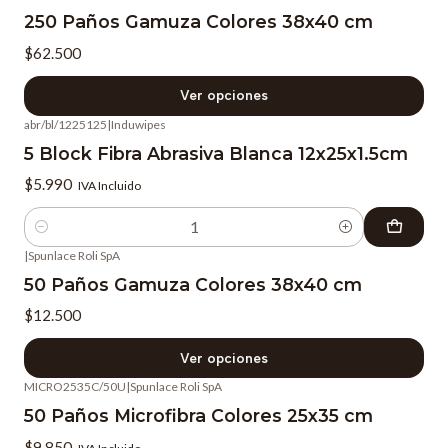
250 Paños Gamuza Colores 38x40 cm
$62.500
Ver opciones
abr/bl/1225125
|
Induwipes
5 Block Fibra Abrasiva Blanca 12x25x1.5cm
$5.990
IVA Incluido
Cantidad
|
Spunlace Roli SpA
50 Paños Gamuza Colores 38x40 cm
$12.500
Ver opciones
MICRO2535C/50U
|
Spunlace Roli SpA
50 Paños Microfibra Colores 25x35 cm
$9.850