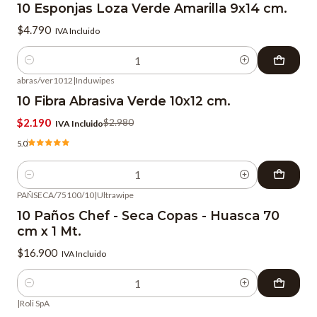
10 Esponjas Loza Verde Amarilla 9x14 cm.
$4.790
IVA Incluido
Cantidad
abras/ver1012
|
Induwipes
-27%
OFF
10 Fibra Abrasiva Verde 10x12 cm.
$2.190
$2.980
IVA Incluido
5.0
Cantidad
PAÑSECA/75100/10
|
Ultrawipe
10 Paños Chef - Seca Copas - Huasca 70
cm x 1 Mt.
$16.900
IVA Incluido
Cantidad
|
Roli SpA