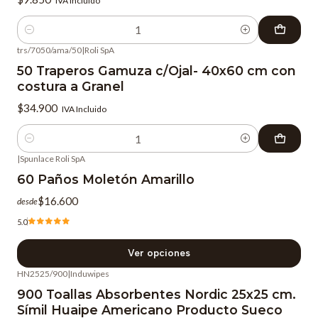
IVA Incluido
Cantidad
trs/7050/ama/50
|
Roli SpA
50 Traperos Gamuza c/Ojal- 40x60 cm con
costura a Granel
$34.900
IVA Incluido
Cantidad
|
Spunlace Roli SpA
60 Paños Moletón Amarillo
$16.600
desde
5.0
Ver opciones
HN2525/900
|
Induwipes
-9%
OFF
900 Toallas Absorbentes Nordic 25x25 cm.
Símil Huaipe Americano Producto Sueco