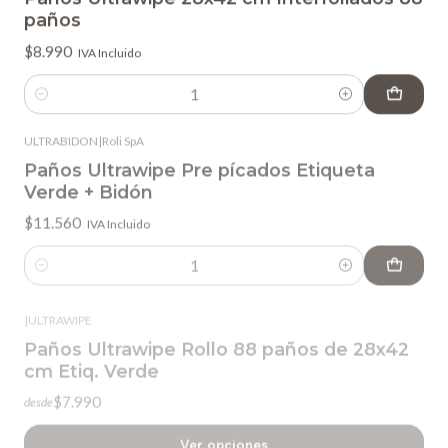
$8.990
IVA Incluido
Cantidad
ULTRABIDON
|
Roli SpA
Paños Ultrawipe Pre pícados Etiqueta
Verde + Bidón
$11.560
IVA Incluido
Cantidad
|
ULTRAWIPE
Paños Ultrawipe Rollo 88 paños de 28x42
cm Etiq. Verde
$7.990
desde
Ver opciones
ultra/naranja/1
|
ULTRAWIPE
Paños Ultrawipe Rollo Naranja 200 paños