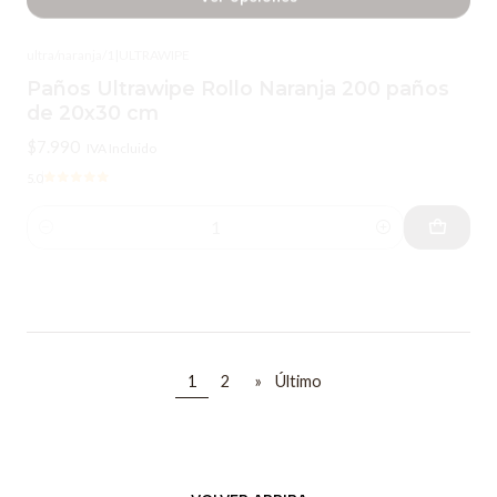
de 20x30 cm
$7.990
IVA Incluido
5.0
Cantidad
ULTRA/6080/100
|
Ultra
Toalla del Chef Paño 60 x 80 cm 100 Unid.
$33.900
IVA Incluido
Cantidad
1
2
»
Último