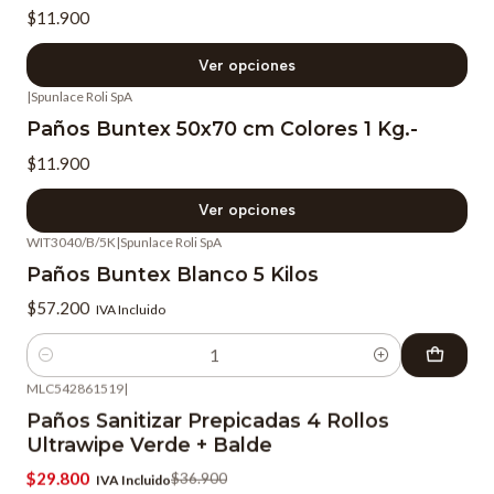
$11.900
Ver opciones
|
Spunlace Roli SpA
Paños Buntex 50x70 cm Colores 1 Kg.-
$11.900
Ver opciones
WIT3040/B/5K
|
Spunlace Roli SpA
Paños Buntex Blanco 5 Kilos
$57.200
IVA Incluido
Cantidad
MLC542861519
|
-19%
OFF
Paños Sanitizar Prepicadas 4 Rollos
Ultrawipe Verde + Balde
$29.800
$36.900
IVA Incluido