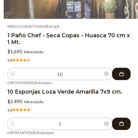
PAÑO1/OSNA/701000
|
Roli SpA
1 Paño Chef - Seca Copas - Huasca 70 cm x
1 Mt.
$1.690
IVA Incluido
4.3
Cantidad
ESP/7X9/VERDE
|
Induwipes
10 Esponjas Loza Verde Amarilla 7x9 cm.
$2.490
IVA Incluido
5.0
Cantidad
ESP/9X14/VERDE
|
Induwipes