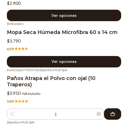
$2.900
Ver opciones
|
Induwipes
Mopa Seca Húmeda Microfibra 60 x 14 cm
$3.790
4.5
Ver opciones
tra/nt/spun/7050/10u
|
Spunlace Roli SpA
Paños Atrapa el Polvo con ojal (10
Traperos)
$3.950
IVA Incluido
5.0
Cantidad
|
Spunlace Roli SpA