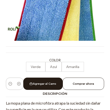
COLOR
Verde
Azul
Amarilla
Agregar al Carro
Comprar ahora
Cantidad
DESCRIPCIÓN
La mopa plana de microfibra atrapa la suciedad sin dañar
la superficie en la que se utiliza. Con este producto la