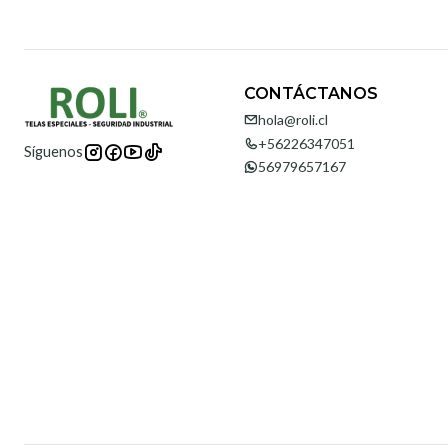
CONTÁCTANOS
hola@roli.cl
+56226347051
Síguenos
56979657167