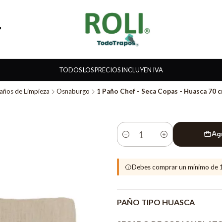
TODOS LOS PRECIOS INCLUYEN IVA
años de Limpieza
Osnaburgo
1 Paño Chef - Seca Copas - Huasca 70 c
Ag
Cantidad
Debes comprar un mínimo de 
PAÑO TIPO HUASCA