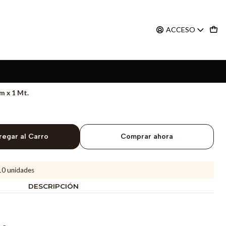
ACCESO
m x 1 Mt.
regar al Carro
Comprar ahora
10 unidades
DESCRIPCIÓN