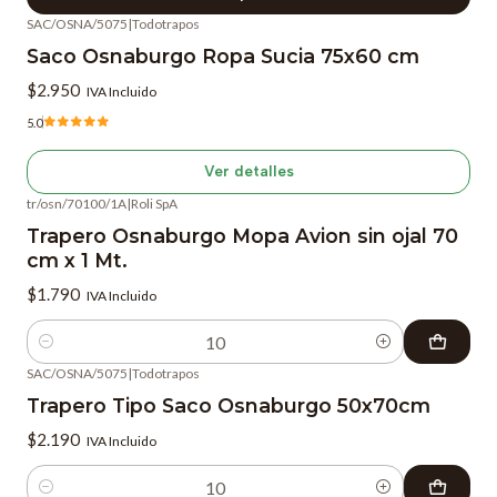
SAC/OSNA/5075
|
Todotrapos
Agotado
Saco Osnaburgo Ropa Sucia 75x60 cm
$2.950
IVA Incluido
5.0
Ver detalles
tr/osn/70100/1A
|
Roli SpA
Trapero Osnaburgo Mopa Avion sin ojal 70
cm x 1 Mt.
$1.790
IVA Incluido
Cantidad
SAC/OSNA/5075
|
Todotrapos
Trapero Tipo Saco Osnaburgo 50x70cm
$2.190
IVA Incluido