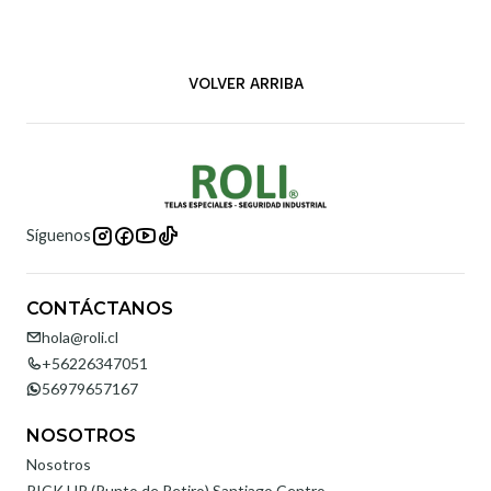
VOLVER ARRIBA
Síguenos
CONTÁCTANOS
hola@roli.cl
+56226347051
56979657167
NOSOTROS
Nosotros
PICK UP (Punto de Retiro) Santiago Centro