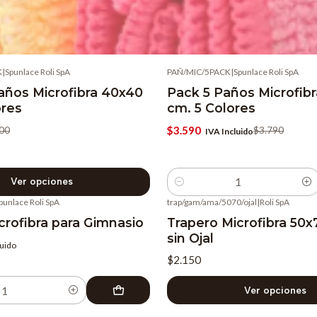
K
|
Spunlace Roli SpA
PAÑ/MIC/5PACK
|
Spunlace Roli SpA
-5%
OFF
años Microfibra 40x40
Pack 5 Paños Microfib
ores
cm. 5 Colores
$3.590
00
$3.790
IVA Incluido
Ver opciones
Cantidad
punlace Roli SpA
trap/gam/ama/5070/ojal
|
Roli SpA
crofibra para Gimnasio
Trapero Microfibra 50x
sin Ojal
luido
$2.150
Ver opciones