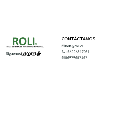
CONTÁCTANOS
hola@roli.cl
+56226347051
Síguenos
56979657167