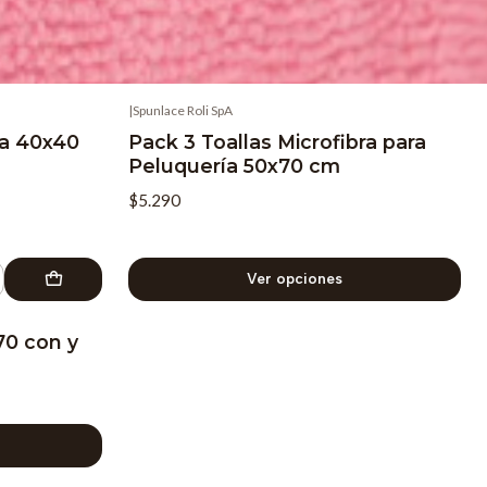
|
Spunlace Roli SpA
ra 40x40
Pack 3 Toallas Microfibra para
Peluquería 50x70 cm
$5.290
Ver opciones
70 con y