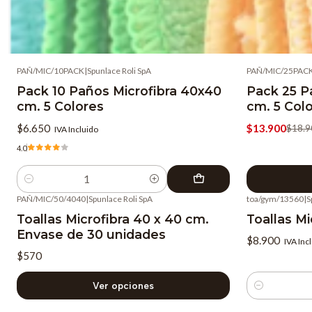
PAÑ/MIC/10PACK
|
Spunlace Roli SpA
PAÑ/MIC/25PAC
-26%
OFF
Pack 10 Paños Microfibra 40x40
Pack 25 P
cm. 5 Colores
cm. 5 Col
$6.650
$13.900
$18.9
IVA Incluido
4.0
Cantidad
PAÑ/MIC/50/4040
|
Spunlace Roli SpA
toa/gym/13560
|
S
Toallas Microfibra 40 x 40 cm.
Toallas Mi
Envase de 30 unidades
$8.900
IVA Inc
$570
Ver opciones
Cantidad