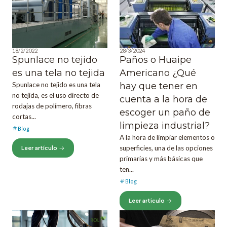
18/2/2022
28/3/2024
Spunlace no tejido
Paños o Huaipe
es una tela no tejida
Americano ¿Qué
Spunlace no tejido es una tela
hay que tener en
no tejida, es el uso directo de
cuenta a la hora de
rodajas de polímero, fibras
escoger un paño de
cortas...
limpieza industrial?
Blog
A la hora de limpiar elementos o
superficies, una de las opciones
Leer artículo
primarias y más básicas que
ten...
Blog
Leer artículo