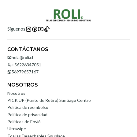
Síguenos
CONTÁCTANOS
hola@roli.cl
+56226347051
56979657167
NOSOTROS
Nosotros
PICK UP (Punto de Retiro) Santiago Centro
Politica de reembolso
Política de privacidad
Políticas de Envió
Ultrawipe
Toallas Desechables Spunlace