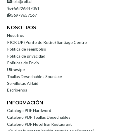
hola@roli.cl
+56226347051
56979657167
NOSOTROS
Nosotros
PICK UP (Punto de Retiro) Santiago Centro
Politica de reembolso
Política de privacidad
Políticas de Envió
Ultrawipe
Toallas Desechables Spunlace
Servilletas Airlaid
Escríbenos
INFORMACIÓN
Catalogo PDF Hardword
Catalogo PDF Toallas Desechables
Catalogo PDF Hotel Bar Restaurant
¿Qué es la contaminación cruzada en alimentos?