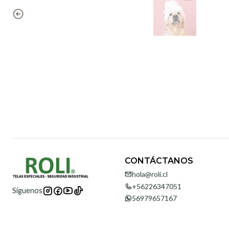
CONTÁCTANOS
hola@roli.cl
+56226347051
Síguenos
56979657167