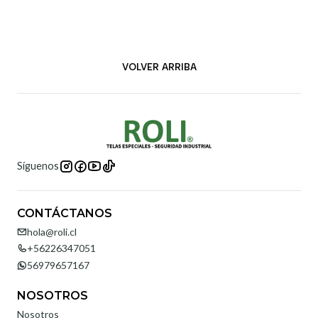
VOLVER ARRIBA
Síguenos
CONTÁCTANOS
hola@roli.cl
+56226347051
56979657167
NOSOTROS
Nosotros