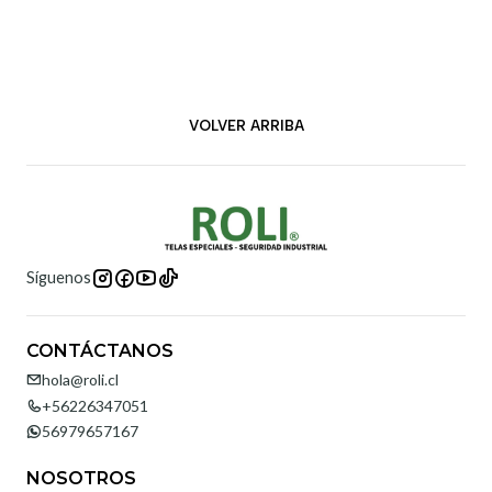
VOLVER ARRIBA
Síguenos
CONTÁCTANOS
hola@roli.cl
+56226347051
56979657167
NOSOTROS