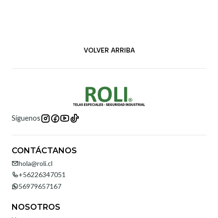
VOLVER ARRIBA
Síguenos
CONTÁCTANOS
hola@roli.cl
+56226347051
56979657167
NOSOTROS