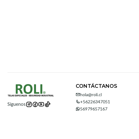
CONTÁCTANOS
hola@roli.cl
+56226347051
Síguenos
56979657167