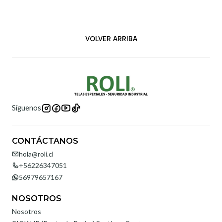
VOLVER ARRIBA
Síguenos
CONTÁCTANOS
hola@roli.cl
+56226347051
56979657167
NOSOTROS
Nosotros