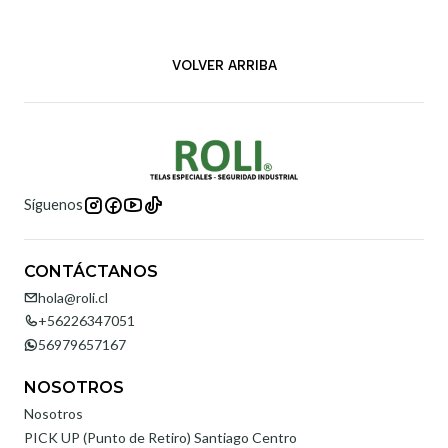
VOLVER ARRIBA
Síguenos
CONTÁCTANOS
hola@roli.cl
+56226347051
56979657167
NOSOTROS
Nosotros
PICK UP (Punto de Retiro) Santiago Centro