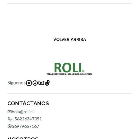
VOLVER ARRIBA
Síguenos
CONTÁCTANOS
hola@roli.cl
+56226347051
56979657167