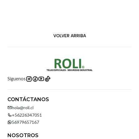
VOLVER ARRIBA
Síguenos
CONTÁCTANOS
hola@roli.cl
+56226347051
56979657167
NOSOTROS