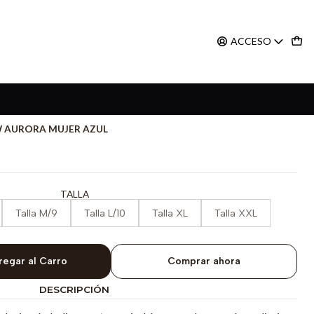
ACCESO
 AURORA MUJER AZUL
TALLA
Talla M/9
Talla L/10
Talla XL
Talla XXL
regar al Carro
Comprar ahora
DESCRIPCIÓN