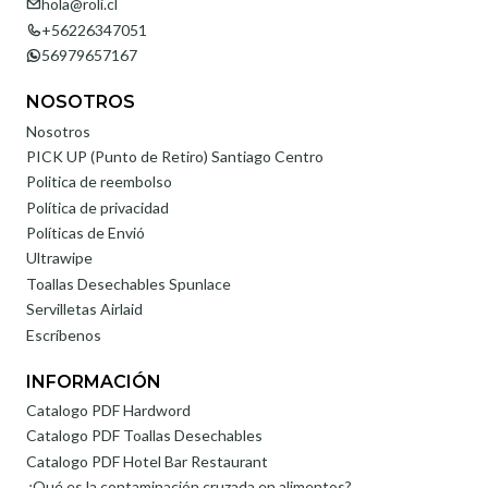
hola@roli.cl
+56226347051
56979657167
NOSOTROS
Nosotros
PICK UP (Punto de Retiro) Santiago Centro
Politica de reembolso
Política de privacidad
Políticas de Envió
Ultrawipe
Toallas Desechables Spunlace
Servilletas Airlaid
Escríbenos
INFORMACIÓN
Catalogo PDF Hardword
Catalogo PDF Toallas Desechables
Catalogo PDF Hotel Bar Restaurant
¿Qué es la contaminación cruzada en alimentos?