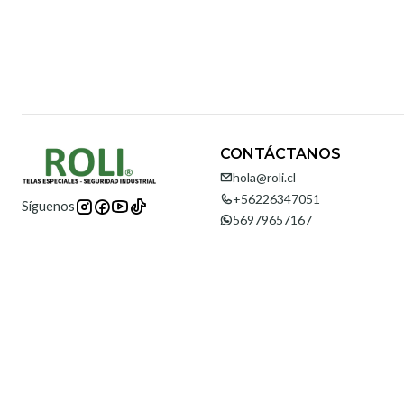
CONTÁCTANOS
hola@roli.cl
+56226347051
Síguenos
56979657167