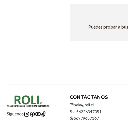
Puedes probar a busc
CONTÁCTANOS
hola@roli.cl
+56226347051
Síguenos
56979657167