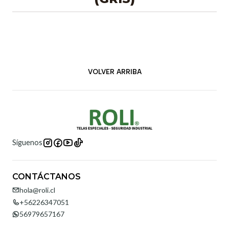
VOLVER ARRIBA
Síguenos
CONTÁCTANOS
hola@roli.cl
+56226347051
56979657167