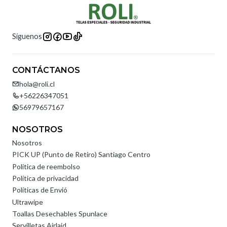
Síguenos
CONTÁCTANOS
hola@roli.cl
+56226347051
56979657167
NOSOTROS
Nosotros
PICK UP (Punto de Retiro) Santiago Centro
Politica de reembolso
Política de privacidad
Políticas de Envió
Ultrawipe
Toallas Desechables Spunlace
Servilletas Airlaid