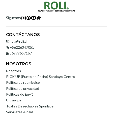
Síguenos
CONTÁCTANOS
hola@roli.cl
+56226347051
56979657167
NOSOTROS
Nosotros
PICK UP (Punto de Retiro) Santiago Centro
Politica de reembolso
Política de privacidad
Políticas de Envió
Ultrawipe
Toallas Desechables Spunlace
Servilletas Airlaid