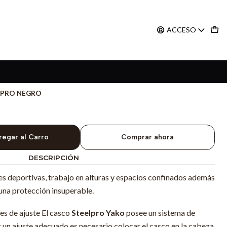
ACCESO
LPRO NEGRO
regar al Carro
Comprar ahora
DESCRIPCIÓN
s deportivas, trabajo en alturas y espacios confinados además
una protección insuperable.
s de ajuste El casco
Steelpro Yako
posee un sistema de
ar un ajuste adecuado es necesario colocar el casco en la cabeza