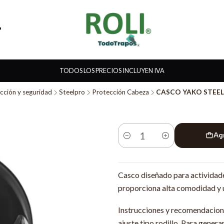
TODOS LOS PRECIOS INCLUYEN IVA
cción y seguridad
Steelpro
Protección Cabeza
CASCO YAKO STEE
Ag
Cantidad
Casco diseñado para actividade
proporciona alta comodidad y 
Instrucciones y recomendacione
ajuste tipo rodillo. Para gener