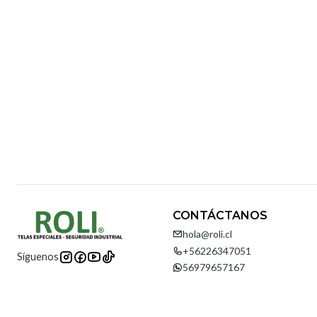
CONTÁCTANOS
hola@roli.cl
+56226347051
Síguenos
56979657167