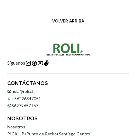
VOLVER ARRIBA
Síguenos
CONTÁCTANOS
hola@roli.cl
+56226347051
56979657167
NOSOTROS
Nosotros
PICK UP (Punto de Retiro) Santiago Centro