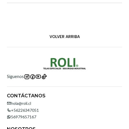
VOLVER ARRIBA
Síguenos
CONTÁCTANOS
hola@roli.cl
+56226347051
56979657167