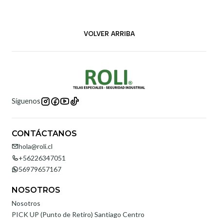
VOLVER ARRIBA
Síguenos
CONTÁCTANOS
hola@roli.cl
+56226347051
56979657167
NOSOTROS
Nosotros
PICK UP (Punto de Retiro) Santiago Centro