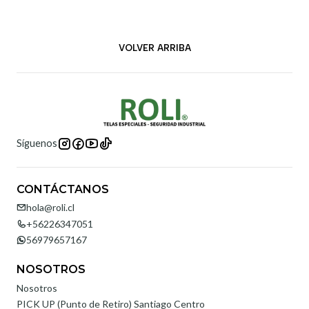
VOLVER ARRIBA
Síguenos
CONTÁCTANOS
hola@roli.cl
+56226347051
56979657167
NOSOTROS
Nosotros
PICK UP (Punto de Retiro) Santiago Centro