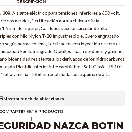
DESCRIPCIÓN
08. Aislante eléctrico para tensiones inferiores a 600 volt,
e dos nervios, Certificación norma chilena oficial,
1.6 mm de espesor, Cordones sección circular de alta
 triples con hilo Nylon T-20 impustrescible, Cuero engrasado
ero según norma chilena, Fabricación con inyección directa al
 gamuzado Fuelle integrado Ojetillos - pasa cordones y ganchos
ano bidensidad resistente a los derivados de los hidrocarburos
o tejido Plantilla interior intercambiable - Soft Clasic - PI 101
* (alta y ancha) Tobillera acolchada con espuma de alta
Mostrar stock de ubicaciones
COMPARTIR ESTE PRODUCTO
|
EGURIDAD NAZCA BOTIN