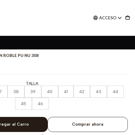
ACCESO
 ROBLE PU NU 308
TALLA
7
38
39
40
41
42
43
44
45
46
regar al Carro
Comprar ahora