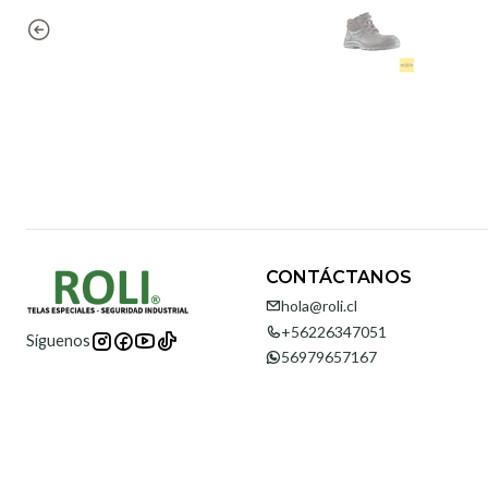
CONTÁCTANOS
hola@roli.cl
+56226347051
Síguenos
56979657167