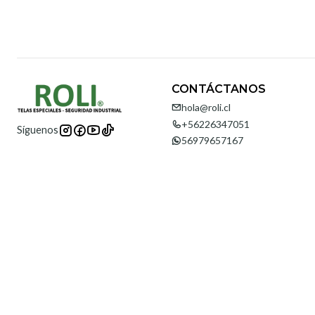
CONTÁCTANOS
hola@roli.cl
+56226347051
Síguenos
56979657167