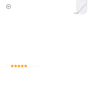
5.0
1 reseña