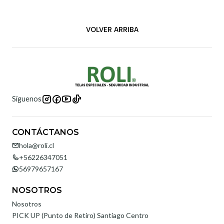
VOLVER ARRIBA
Síguenos
CONTÁCTANOS
hola@roli.cl
+56226347051
56979657167
NOSOTROS
Nosotros
PICK UP (Punto de Retiro) Santiago Centro