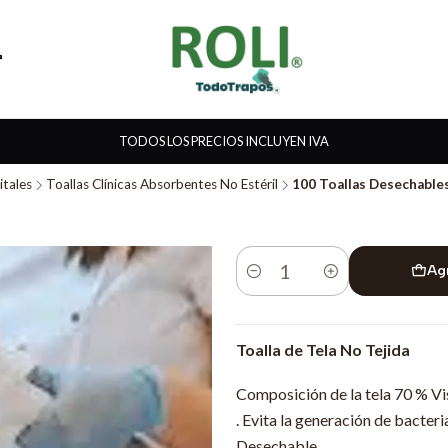
TODOS LOS PRECIOS INCLUYEN IVA
itales
Toallas Clínicas Absorbentes No Estéril
100 Toallas Desechable
Ag
Cantidad
Toalla de Tela No Tejida
Composición de la tela 70 % Vis
. Evita la generación de bacte
Desechable.