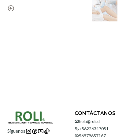
CONTÁCTANOS
hola@roli.cl
+56226347051
Síguenos
56979657167